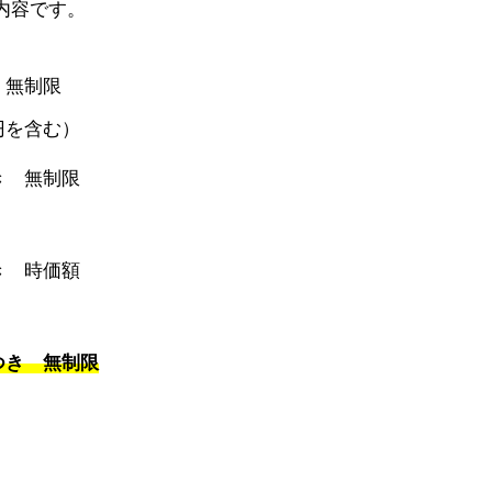
内容です。
 無制限
円を含む）
き 無制限
き 時価額
つき 無制限